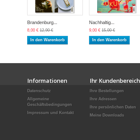
Brandenburg...
Nachhaltig...
8,00 €
12,90 €
9,00 €
15,00 €
In den Warenkorb
In den Warenkorb
Informationen
Ihr Kundenbereich
Datenschutz
Ihre Bestellungen
Allgemeine
Ihre Adressen
Geschäftsbedingungen
Ihre persönlichen Daten
Impressum und Kontakt
Meine Downloads