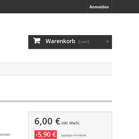
Anmelden
Warenkorb
(Leer)
6,00 €
inkl. MwSt.
-5,90 €
ersten
11,90 €
Vorher