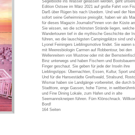
Segelboote ins Wasser gelassen werden, geht unser
Edition Ostsee im März 2021 auf große Fahrt von Fis
Darß über Rügen bis nach Usedom. Und weil der Nor
sofort seine Geheimnisse preisgibt, haben wir als M
für dieses Magazin Journalist*innen von der Küste a
Sie wissen, wo die schönsten Strände liegen, welche
Wandertouren tief in die mythische Geschichte der In
führen, wo die lauschigsten Campingplätze sind und
Lyonel Feiningers Lieblingsmotive findet. Sie waren s
mit Meeresbiologin Carmen auf Robbentour, bei den
Wellenreitern von Wustrow oder mit der Bernsteinfisc
Binz unterwegs und haben Fischern und Bootsbauern 
Finger geschaut. Sie geben für jede der Inseln ihre
Lieblingstipps: Übernachten, Essen, Kultur, Sport un
Und für die Hansestädte Greifswald, Stralsund, Rost
Wismar haben sie Landgänge vorbereitet, die durch b
Stadttore, enge Gassen, hohe Türme, in weltberühm
und Fine Dining Lokale, zum Hafen und in alte
Seemannskneipen führen. Fürn Klönschnack. Willk
Bord!
164 Seiten