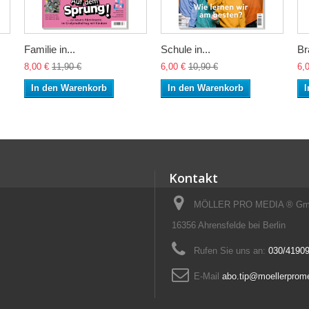
Familie in...
Schule in...
Br
8,00 €
11,90 €
6,00 €
10,90 €
6,
In den Warenkorb
In den Warenkorb
I
Kontakt
MÖLLER PRO MEDIA ® GmbH
16356 Ahrensfelde bei Berlin
Rufen Sie uns an:
030/41909
E-Mail
abo.tip@moellerprom