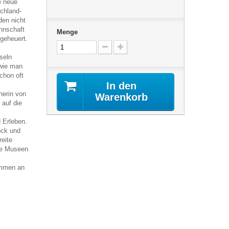
e neue
chland-
den nicht
annschaft
Menge
ngeheuert.
seln
 wie man
chon oft
In den
herin von
Warenkorb
auf die
d Erleben.
ock und
reite
te Museen
ommen an