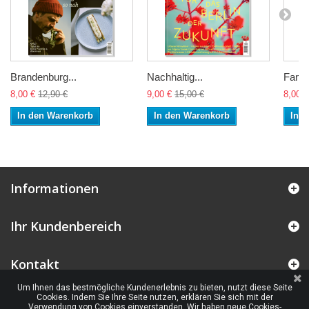
Brandenburg...
Nachhaltig...
Famili
8,00 €
12,90 €
9,00 €
15,00 €
8,00 €
In den Warenkorb
In den Warenkorb
In 
Informationen
Ihr Kundenbereich
Kontakt
Um Ihnen das bestmögliche Kundenerlebnis zu bieten, nutzt diese Seite
Cookies. Indem Sie Ihre Seite nutzen, erklären Sie sich mit der
Verwendung von Cookies einverstanden. Wir haben neue Cookies-