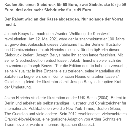
Kaufen Sie einen Siebdruck für 69 Euro, zwei Siebdrucke für je 59
Euro, drei oder mehr Siebdrucke für je 49 Euro.
Der Rabatt wird an der Kasse abgezogen. Nur solange der Vorrat
reicht.
Joseph Beuys hat nach dem Zweiten Weltkrieg die Kunstwelt
revolutioniert. Am 12. Mai 2021 wäre der Ausnahmekünstler 100 Jahre
alt geworden. Anlässlich dieses Jubiläums hat der Berliner Illustrator
und Comiczeichner Jakob Hinrichs exklusiv für den tipBerlin diesen
Siebdruck kreiert. Joseph Beuys habe ihn schon lange fasziniert. Mit
seiner Siebdruckedition entschlüsselt Jakob Hinrichs spielerisch die
Inszenierung Joseph Beuys: "Für die Edition des tip habe ich versucht,
seine Visualität in ihre Einzelteile zu zerlegen, seine Materialien als
Zutaten zu begreifen, die in Kombination Neues entstehen lassen.“
Gleichzeitig feiert der Illustrator damit Joseph Beuys' disruptive Kraft
der Umdeutung.
Jakob Hinrichs studierte Illustration an der UdK Berlin (2004). Er lebt in
Berlin und arbeitet als selbstständiger Illustrator und Comiczeichner für
internationale Publikationen wie die New York Times, Boston Globe,
The Guardian und viele andere. Sein 2012 erschienenes vielbeachtetes
Graphic-Novel-Debüt, eine grafische Adaption von Arthur Schnitzlers
Traumnovelle, wurde in mehrere Sprachen übersetzt.