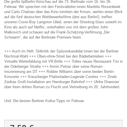
Die große tipBerlin-Vorschau auf die 73. Berlinale vom 16. bis 26.
Februar. Wir sprechen mit den Festivalleiter:innen Mariëtte Rissenbeek
und Carlo Chatrian über das Kino inmitten der Krisen, werfen einen Blick
auf die fünf deutschen Wettbewerbsfilme (drei aus Berlin!), treffen
unseren Cover-Boy Langston Uibel, einen der Shooting-Stars sowohl im
Kino als auch auf Netflix, unterhalten uns mit dem großen John
Malkovich und schauen auf die Frank-Schätzing-Verfilmung „Der
Schwarm“, die auf der Berlinale Premiere feiert.
+++ Auch im Heft: Stilkritik der Spitzenkandidat:innen bei der Berliner
Nochmal-Wahl +++ Oben-ohne-Streit bei den Bäderbetrieben +++
Virtuelle Weiterbildung mit VR-Brille +++ Tolles neues Restaurant Trio in
der Oderberger Straße +++ Armin Petras über seine Roman-
Inszenierung am DT +++ Robbie Williams über seine beiden Berlin-
Konzerte +++ Kreuzberger Plattenladen-Legende Coretex +++ Zineb
Zediras Groß-Installation am Hamburger Bahnhof +++ Ulrike Draesner
über ihren dritten Roman zu Flucht und Vertreibung im 20. Jahrhundert.
Und: Die besten Berliner Kultur-Tipps im Februar.