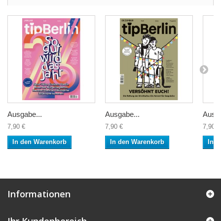
Ausgabe...
Ausgabe...
Ausga
7,90 €
7,90 €
7,90 €
In den Warenkorb
In den Warenkorb
In 
Informationen