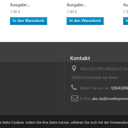
Ausgabe...
Ausgabe...
Au
7,90 €
7,90 €
7,
In den Warenkorb
In den Warenkorb
I
Kontakt
MÖLLER PRO MEDIA ® GmbH
16356 Ahrensfelde bei Berlin
Rufen Sie uns an:
030/41909
E-Mail
abo.tip@moellerprom
 Seite Cookies. Indem Sie Ihre Seite nutzen, erklären Sie sich mit der Verwendu