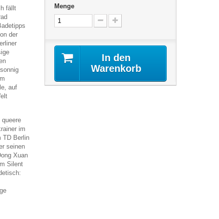
Menge
 fällt
rad
Badetipps
on der
rliner
sige
In den
den
Warenkorb
 sonnig
em
le, auf
elt
e queere
rainer im
 TD Berlin
er seinen
 Dong Xuan
im Silent
detisch:
ge