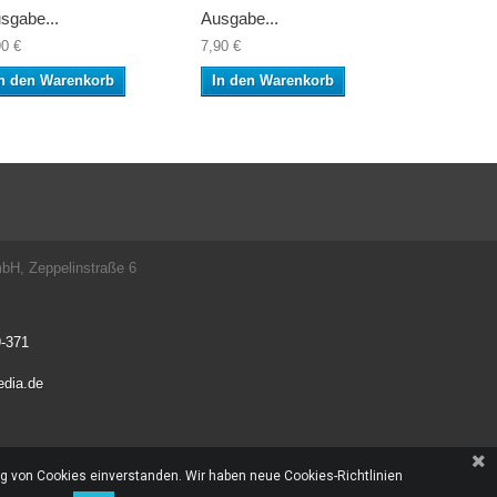
sgabe...
Ausgabe...
Ausgabe..
90 €
7,90 €
7,90 €
n den Warenkorb
In den Warenkorb
In den W
, Zeppelinstraße 6
-371
edia.de
ng von Cookies einverstanden. Wir haben neue Cookies-Richtlinien