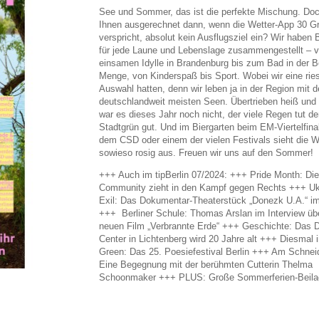
See und Sommer, das ist die perfekte Mischung. Doch
Ihnen ausgerechnet dann, wenn die Wetter-App 30 G
verspricht, absolut kein Ausflugsziel ein? Wir haben 
für jede Laune und Lebenslage zusammengestellt – v
einsamen Idylle in Brandenburg bis zum Bad in der Be
Menge, von Kinderspaß bis Sport. Wobei wir eine rie
Auswahl hatten, denn wir leben ja in der Region mit 
deutschlandweit meisten Seen. Übertrieben heiß und
war es dieses Jahr noch nicht, der viele Regen tut d
Stadtgrün gut. Und im Biergarten beim EM-Viertelfina
dem CSD oder einem der vielen Festivals sieht die W
sowieso rosig aus. Freuen wir uns auf den Sommer!
+++ Auch im tipBerlin 07/2024: +++ Pride Month: Di
Community zieht in den Kampf gegen Rechts +++ Uk
Exil: Das Dokumentar-Theaterstück „Donezk U.A.“ im
+++ Berliner Schule: Thomas Arslan im Interview üb
neuen Film „Verbrannte Erde“ +++ Geschichte: Das
Center in Lichtenberg wird 20 Jahre alt +++ Diesmal 
Green: Das 25. Poesiefestival Berlin +++ Am Schnei
Eine Begegnung mit der berühmten Cutterin Thelma
Schoonmaker +++ PLUS: Große Sommerferien-Beila