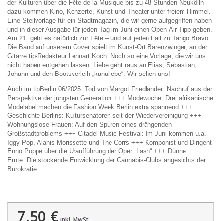
der Kulturen über die Fête de la Musique bis zu 48 Stunden Neukölln –
dazu kommen Kino, Konzerte, Kunst und Theater unter freiem Himmel.
Eine Steilvorlage für ein Stadtmagazin, die wir gerne aufgegriffen haben
und in dieser Ausgabe für jeden Tag im Juni einen Open-Air-Tipp geben.
Am 21. geht es natürlich zur Fête – und auf jeden Fall zu Tango Bravo.
Die Band auf unserem Cover spielt im Kunst-Ort Bärenzwinger, an der
Gitarre tip-Redakteur Lennart Koch. Noch so eine Vorlage, die wir uns
nicht haben entgehen lassen. Liebe geht raus an Elias, Sebastian,
Johann und den Bootsverleih „kanuliebe“. Wir sehen uns!
Auch im tipBerlin 06/2025: Tod von Margot Friedländer: Nachruf aus der
Perspektive der jüngsten Generation +++ Modewoche: Drei afrikanische
Modelabel machen die Fashion Week Berlin extra spannend +++
Geschichte Berlins: Kultursenatoren seit der Wiedervereinigung +++
Wohnungslose Frauen: Auf den Spuren eines drängenden
Großstadtproblems +++ Citadel Music Festival: Im Juni kommen u.a.
Iggy Pop, Alanis Morissette und The Corrs +++ Komponist und Dirigent
Enno Poppe über die Uraufführung der Oper „Lash“ +++ Dünne
Ernte: Die stockende Entwicklung der Cannabis-Clubs angesichts der
Bürokratie
7,50 €
inkl. MwSt.