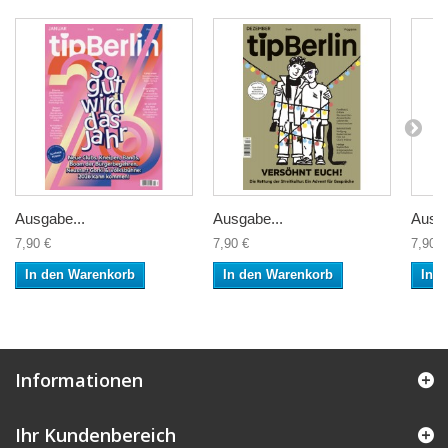
Ausgabe...
Ausgabe...
Ausga
7,90 €
7,90 €
7,90 €
In den Warenkorb
In den Warenkorb
In 
Informationen
Ihr Kundenbereich