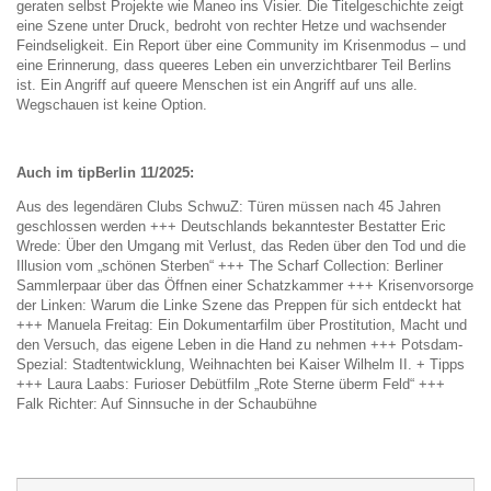
geraten selbst Projekte wie Maneo ins Visier. Die Titelgeschichte zeigt
eine Szene unter Druck, bedroht von rechter Hetze und wachsender
Feindseligkeit. Ein Report über eine Community im Krisenmodus – und
eine Erinnerung, dass queeres Leben ein unverzichtbarer Teil Berlins
ist. Ein Angriff auf queere Menschen ist ein Angriff auf uns alle.
Wegschauen ist keine Option.
Auch im tipBerlin 11/2025:
Aus des legendären Clubs SchwuZ: Türen müssen nach 45 Jahren
geschlossen werden +++ Deutschlands bekanntester Bestatter Eric
Wrede: Über den Umgang mit Verlust, das Reden über den Tod und die
Illusion vom „schönen Sterben“ +++ The Scharf Collection: Berliner
Sammlerpaar über das Öffnen einer Schatzkammer +++ Krisenvorsorge
der Linken: Warum die Linke Szene das Preppen für sich entdeckt hat
+++ Manuela Freitag: Ein Dokumentarfilm über Prostitution, Macht und
den Versuch, das eigene Leben in die Hand zu nehmen +++ Potsdam-
Spezial: Stadtentwicklung, Weihnachten bei Kaiser Wilhelm II. + Tipps
+++ Laura Laabs: Furioser Debütfilm „Rote Sterne überm Feld“ +++
Falk Richter: Auf Sinnsuche in der Schaubühne