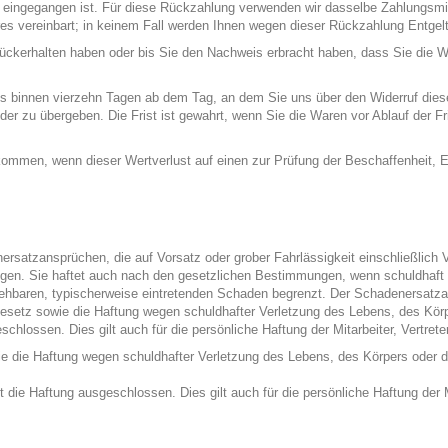
s eingegangen ist. Für diese Rückzahlung verwenden wir dasselbe Zahlungsmit
es vereinbart; in keinem Fall werden Ihnen wegen dieser Rückzahlung Entgel
rückerhalten haben oder bis Sie den Nachweis erbracht haben, dass Sie die 
ns binnen vierzehn Tagen ab dem Tag, an dem Sie uns über den Widerruf diese
er zu übergeben. Die Frist ist gewahrt, wenn Sie die Waren vor Ablauf der Fr
kommen, wenn dieser Wertverlust auf einen zur Prüfung der Beschaffenheit, 
satzansprüchen, die auf Vorsatz oder grober Fahrlässigkeit einschließlich Vor
n. Sie haftet auch nach den gesetzlichen Bestimmungen, wenn schuldhaft eine
sehbaren, typischerweise eintretenden Schaden begrenzt. Der Schadenersatza
setz sowie die Haftung wegen schuldhafter Verletzung des Lebens, des Körp
schlossen. Dies gilt auch für die persönliche Haftung der Mitarbeiter, Vertre
die Haftung wegen schuldhafter Verletzung des Lebens, des Körpers oder de
 die Haftung ausgeschlossen. Dies gilt auch für die persönliche Haftung der Mit