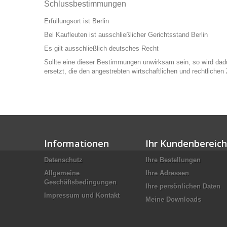
Schlussbestimmungen
Erfüllungsort ist Berlin
Bei Kaufleuten ist ausschließlicher Gerichtsstand Berlin
Es gilt ausschließlich deutsches Recht
Sollte eine dieser Bestimmungen unwirksam sein, so wird d
ersetzt, die den angestrebten wirtschaftlichen und rechtliche
Informationen
Ihr Kundenbereich
Datenschutz
Ihre Bestellungen
Allgemeine
Ihre Adressen
Geschäftsbedingungen
Ihre persönlichen Daten
Impressum und Kontakt
Meine Downloads