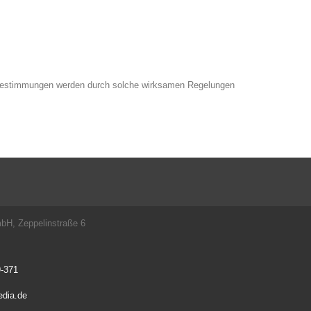
e Bestimmungen werden durch solche wirksamen Regelungen
, Zeppelinstraße 6
-371
edia.de