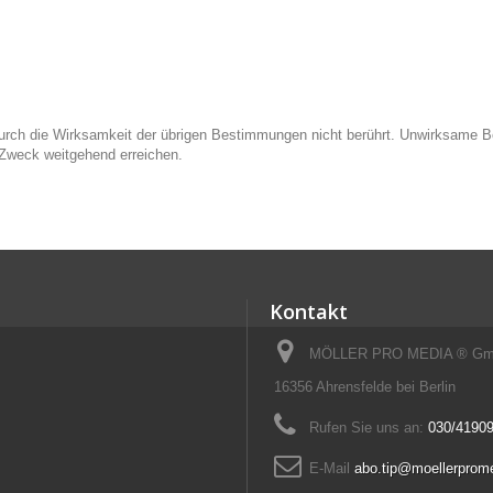
adurch die Wirksamkeit der übrigen Bestimmungen nicht berührt. Unwirksam
n Zweck weitgehend erreichen.
Kontakt
MÖLLER PRO MEDIA ® GmbH
16356 Ahrensfelde bei Berlin
Rufen Sie uns an:
030/41909
E-Mail
abo.tip@moellerprom