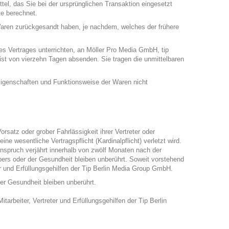
tel, das Sie bei der ursprünglichen Transaktion eingesetzt
te berechnet.
Waren zurückgesandt haben, je nachdem, welches der frühere
s Vertrages unterrichten, an Möller Pro Media GmbH, tip
ist von vierzehn Tagen absenden. Sie tragen die unmittelbaren
Eigenschaften und Funktionsweise der Waren nicht
satz oder grober Fahrlässigkeit ihrer Vertreter oder
 wesentliche Vertragspflicht (Kardinalpflicht) verletzt wird.
nspruch verjährt innerhalb von zwölf Monaten nach der
ers oder der Gesundheit bleiben unberührt. Soweit vorstehend
ter und Erfüllungsgehilfen der Tip Berlin Media Group GmbH.
r Gesundheit bleiben unberührt.
arbeiter, Vertreter und Erfüllungsgehilfen der Tip Berlin