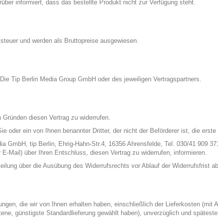
arüber informiert, dass das bestellte Produkt nicht zur Verfügung steht.
tsteuer und werden als Bruttopreise ausgewiesen.
 Die Tip Berlin Media Group GmbH oder des jeweiligen Vertragspartners.
 Gründen diesen Vertrag zu widerrufen.
ie oder ein von Ihnen benannter Dritter, der nicht der Beförderer ist, die er
a GmbH, tip Berlin, Ehrig-Hahn-Str.4, 16356 Ahrensfelde, Tel. 030/41 909 37
r E-Mail) über Ihren Entschluss, diesen Vertrag zu widerrufen, informieren.
tteilung über die Ausübung des Widerrufsrechts vor Ablauf der Widerrufsfrist 
ungen, die wir von Ihnen erhalten haben, einschließlich der Lieferkosten (mi
otene, günstigste Standardlieferung gewählt haben), unverzüglich und späte