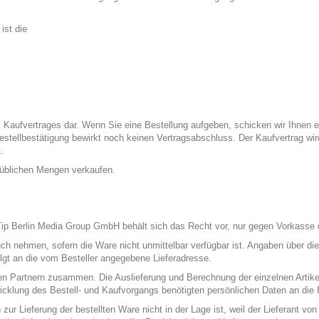
ist die
 Kaufvertrages dar. Wenn Sie eine Bestellung aufgeben, schicken wir Ihnen ei
 Bestellbestätigung bewirkt noch keinen Vertragsabschluss. Der Kaufvertrag wi
.
süblichen Mengen verkaufen.
Tip Berlin Media Group GmbH behält sich das Recht vor, nur gegen Vorkasse 
h nehmen, sofern die Ware nicht unmittelbar verfügbar ist. Angaben über die 
folgt an die vom Besteller angegebene Lieferadresse.
en Partnern zusammen. Die Auslieferung und Berechnung der einzelnen Artikel
wicklung des Bestell- und Kaufvorgangs benötigten persönlichen Daten an die
r Lieferung der bestellten Ware nicht in der Lage ist, weil der Lieferant vo