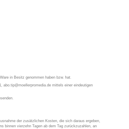
ste Ware in Besitz genommen haben bzw. hat.
1,
abo.tip@moellerpromedia.de
mittels einer eindeutigen
absenden.
t Ausnahme der zusätzlichen Kosten, die sich daraus ergeben,
stens binnen vierzehn Tagen ab dem Tag zurückzuzahlen, an