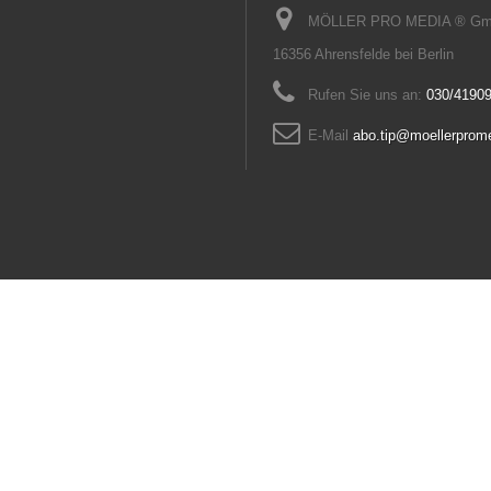
MÖLLER PRO MEDIA ® GmbH
16356 Ahrensfelde bei Berlin
Rufen Sie uns an:
030/41909
E-Mail
abo.tip@moellerprom