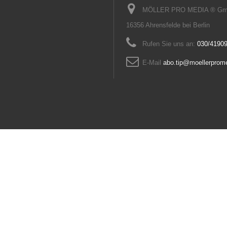
MÖLLER PRO MEDIA ® GmbH
16356 Ahrensfelde bei Berlin
Rufen Sie uns an:
030/41909
E-Mail
abo.tip@moellerprom