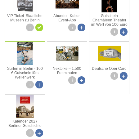
VIP Ticket: Staatliche
Abundo - Kultur-
Gutschein
Museen zu Berlin
Event-Abo
Chamäleon Theater
im Wert von 100 Euro
+
i
i
+
i
Surfen in Berlin - 100
Nextbike – 1.500
Deutsche Oper Card
€ Gutschein fürs
Freiminuten
+
i
Wellenwerk
+
i
+
i
Kalender 2027
Berliner Geschichte
+
i