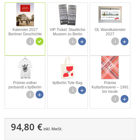
Kalender 2027
VIP Ticket: Staatliche
OL Wandkalender
Berliner Geschichte
Museen zu Berlin
2027
+
+
i
i
i
Prämie esther
tipBerlin Tote Bag
Prämie
perbandt x tipBerlin
Kulturbrauerei – 1991
+
i
bis heute
+
i
+
i
94,80 €
inkl. MwSt.