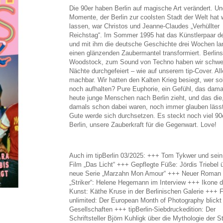
Die 90er haben Berlin auf magische Art verändert. Un
Momente, der Berlin zur coolsten Stadt der Welt hat
lassen, war Christos und Jeanne-Claudes „Verhüllter
Reichstag“. Im Sommer 1995 hat das Künstlerpaar d
und mit ihm die deutsche Geschichte drei Wochen la
einen glänzenden Zaubermantel transformiert. Berlins
Woodstock, zum Sound von Techno haben wir schwer
Nächte durchgefeiert – wie auf unserem tip-Cover. Al
machbar. Wir hatten den Kalten Krieg besiegt, wer so
noch aufhalten? Pure Euphorie, ein Gefühl, das dama
heute junge Menschen nach Berlin zieht, und das die,
damals schon dabei waren, noch immer glauben läss
Gute werde sich durchsetzen. Es steckt noch viel 90e
Berlin, unsere Zauberkraft für die Gegenwart. Love!
Auch im tipBerlin 03/2025: +++ Tom Tykwer und sein
Film „Das Licht“ +++ Gepflegte Füße: Jördis Triebel ü
neue Serie „Marzahn Mon Amour“ +++ Neuer Roman
„Striker“: Helene Hegemann im Interview +++ Ikone de
Kunst: Käthe Kruse in der Berlinischen Galerie +++ F
unlimited: Der European Month of Photography blickt
Gesellschaften +++ tipBerlin-Siebdruckedition: Der
Schriftsteller Björn Kuhligk über die Mythologie der 