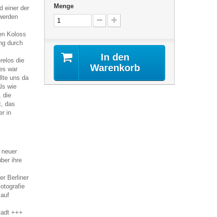
Menge
d einer der
 werden
en Koloss
ng durch
In den
elos die
Warenkorb
les war
llte uns da
ls wie
 die
t, das
r in
 neuer
ber ihre
r Berliner
otografie
 auf
Stadt +++