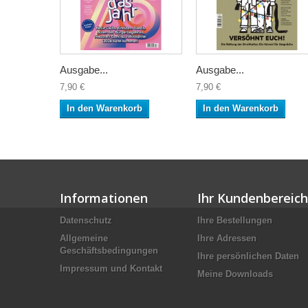
Ausgabe...
Ausgabe...
7,90 €
7,90 €
In den Warenkorb
In den Warenkorb
Informationen
Ihr Kundenbereich
Datenschutz
Ihre Bestellungen
Allgemeine
Ihre Adressen
Geschäftsbedingungen
Ihre persönlichen Daten
Impressum und Kontakt
Meine Downloads