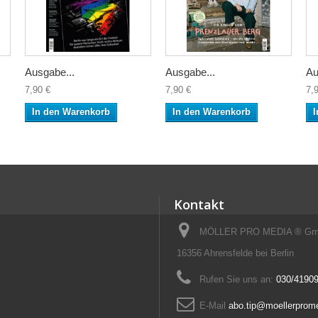
Ausgabe...
Ausgabe...
Au
7,90 €
7,90 €
7,
In den Warenkorb
In den Warenkorb
I
Kontakt
MÖLLER PRO MEDIA ® GmbH
16356 Ahrensfelde bei Berlin
Rufen Sie uns an:
030/41909
E-Mail
abo.tip@moellerprom