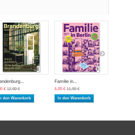
andenburg...
Familie in...
Sommer in
00 €
12,90 €
6,00 €
11,90 €
5,00 €
9,90
n den Warenkorb
In den Warenkorb
In den W