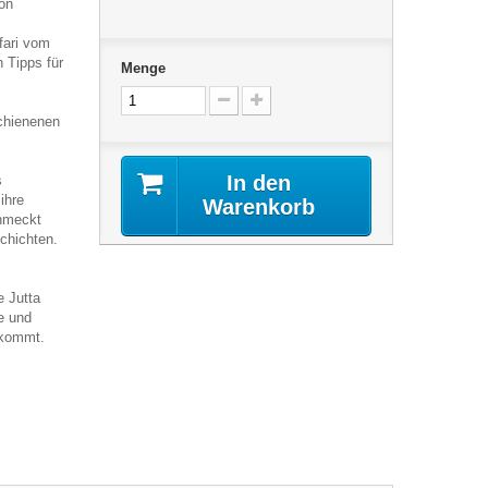
on
fari vom
 Tipps für
Menge
schienenen
In den
s
ihre
Warenkorb
chmeckt
chichten.
e Jutta
e und
 kommt.