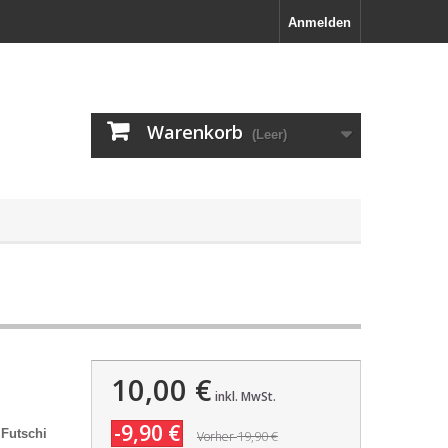
Anmelden
Warenkorb
(Leer)
10,00 €
inkl. MwSt.
-9,90 €
"
Futschi
19,90 €
Vorher