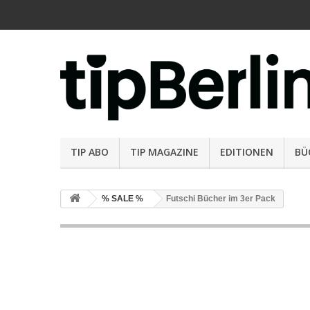
TIP ABO
TIP MAGAZINE
EDITIONEN
BÜ
% SALE %
Futschi Bücher im 3er Pack