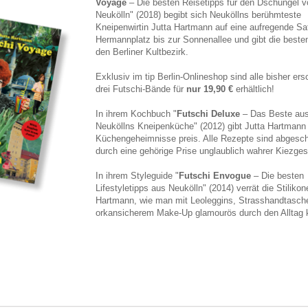
Voyage
– Die besten Reisetipps für den Dschungel v
Neukölln" (2018) begibt sich Neuköllns berühmteste
Kneipenwirtin Jutta Hartmann auf eine aufregende Sa
Hermannplatz bis zur Sonnenallee und gibt die besten
den Berliner Kultbezirk.
Exklusiv im tip Berlin-Onlineshop sind alle bisher er
drei Futschi-Bände für
nur 19,90 €
erhältlich!
In ihrem Kochbuch "
Futschi Deluxe
– Das Beste au
Neuköllns Kneipenküche" (2012) gibt Jutta Hartmann 
Küchengeheimnisse preis. Alle Rezepte sind abges
durch eine gehörige Prise unglaublich wahrer Kiezges
In ihrem Styleguide "
Futschi Envogue
– Die besten
Lifestyletipps aus Neukölln" (2014) verrät die Stilikon
Hartmann, wie man mit Leoleggins, Strasshandtasch
orkansicherem Make-Up glamourös durch den Alltag