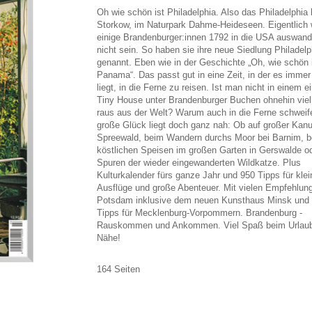
Oh wie schön ist Philadelphia. Also das Philadelphia 
Storkow, im Naturpark Dahme-Heideseen. Eigentlich 
einige Brandenburger:innen 1792 in die USA auswande
nicht sein. So haben sie ihre neue Siedlung Philadelp
genannt. Eben wie in der Geschichte „Oh, wie schön 
Panama“. Das passt gut in eine Zeit, in der es immer
liegt, in die Ferne zu reisen. Ist man nicht in einem 
Tiny House unter Brandenburger Buchen ohnehin viel
raus aus der Welt? Warum auch in die Ferne schweif
große Glück liegt doch ganz nah: Ob auf großer Kanu
Spreewald, beim Wandern durchs Moor bei Barnim, 
köstlichen Speisen im großen Garten in Gerswalde o
Spuren der wieder eingewanderten Wildkatze. Plus
Kulturkalender fürs ganze Jahr und 950 Tipps für klei
Ausflüge und große Abenteuer. Mit vielen Empfehlung
Potsdam inklusive dem neuen Kunsthaus Minsk und 
Tipps für Mecklenburg-Vorpommern. Brandenburg -
Rauskommen und Ankommen. Viel Spaß beim Urlaub 
Nähe!
164 Seiten