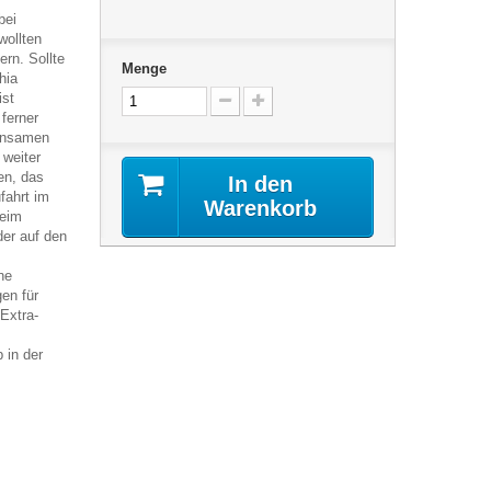
bei
wollten
rn. Sollte
Menge
hia
ist
 ferner
einsamen
 weiter
en, das
In den
fahrt im
Warenkorb
beim
der auf den
ne
en für
Extra-
in der