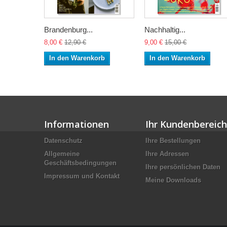
Brandenburg...
Nachhaltig...
8,00 €
12,90 €
9,00 €
15,00 €
In den Warenkorb
In den Warenkorb
Informationen
Ihr Kundenbereich
Datenschutz
Ihre Bestellungen
Allgemeine
Ihre Adressen
Geschäftsbedingungen
Ihre persönlichen Daten
Impressum und Kontakt
Meine Downloads