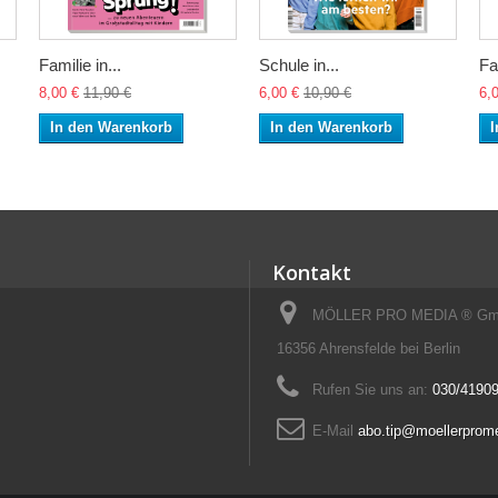
Familie in...
Schule in...
Fa
8,00 €
11,90 €
6,00 €
10,90 €
6,
In den Warenkorb
In den Warenkorb
I
Kontakt
MÖLLER PRO MEDIA ® GmbH
16356 Ahrensfelde bei Berlin
Rufen Sie uns an:
030/41909
E-Mail
abo.tip@moellerprom