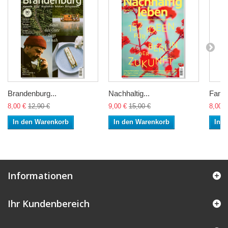
Brandenburg...
Nachhaltig...
Famili
8,00 €
12,90 €
9,00 €
15,00 €
8,00 €
In den Warenkorb
In den Warenkorb
In 
Informationen
Ihr Kundenbereich